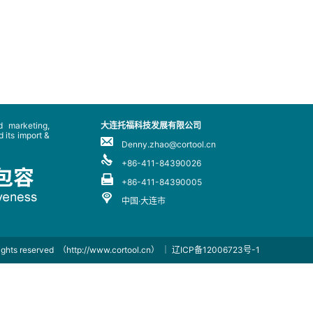
 marketing,
大连托福科技发展有限公司
 its import &
Denny.zhao@cortool.cn
+86-411-84390026
+86-411-84390005
中国·大连市
rights reserved
（http://www.cortool.cn）
｜
辽ICP备12006723号-1