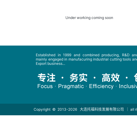
Under working coming soon
Established in 1999 and combined producing, R&D and
mainly engaged in manufacuring industrial cutting tools and
Export business...
Copyright © 2013-2026
大连托福科技发展有限公司
｜ all 