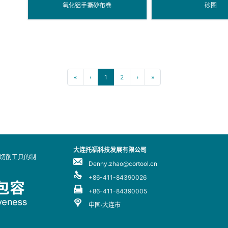
氧化铝手撕砂布卷
砂圈
«
‹
1
2
›
»
大连托福科技发展有限公司
业切削工具的制
Denny.zhao@cortool.cn
+86-411-84390026
+86-411-84390005
中国·大连市