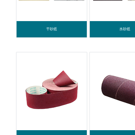
干砂纸
水砂纸