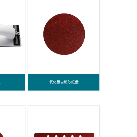
块
氧化铝自粘砂纸盘