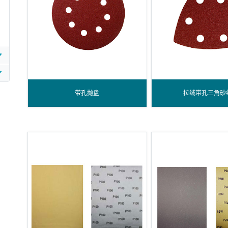
带孔抛盘
拉绒带孔三角砂