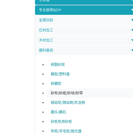
专业装修&DIY
金属钻削
石材加工
木材加工
磨料磨具
树脂砂轮
橡胶/塑料盘
研磨轮
砂布/砂纸/砂块/砂带
钢丝轮/钢丝刷/尼龙刷
磨头/磨石
砂轮机用砂轮
布轮/羊毛轮/抛光盘