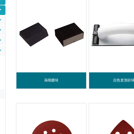
海绵磨块
白色发泡砂