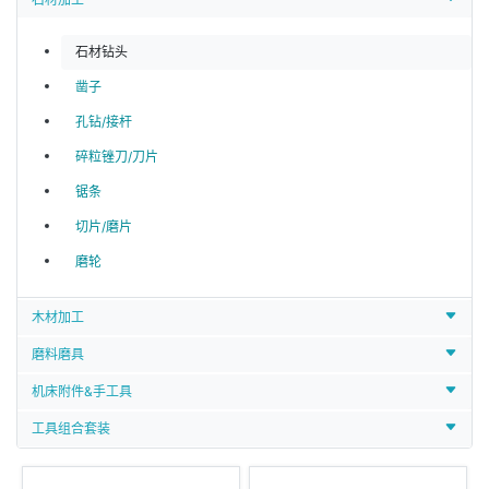
石材钻头
凿子
孔钻/接杆
碎粒锉刀/刀片
锯条
切片/磨片
磨轮
木材加工
磨料磨具
机床附件&手工具
工具组合套装