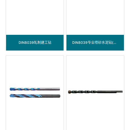
DIN8039轧制建工钻
DIN8039专业喷砂水泥钻(公制/英制）