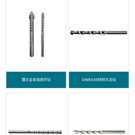
镶合金玻璃瓷砖钻
DIN8039铣制水泥钻