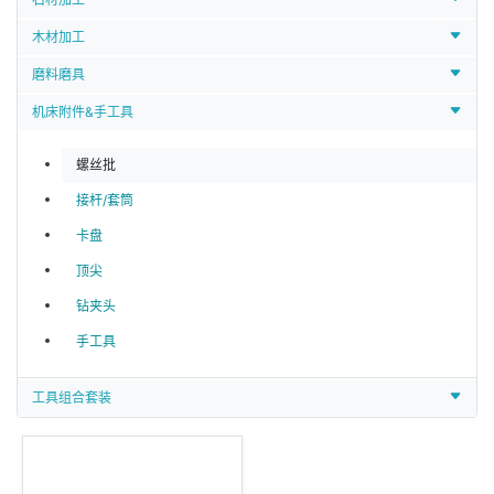
木材加工
磨料磨具
机床附件&手工具
螺丝批
接杆/套筒
卡盘
顶尖
钻夹头
手工具
工具组合套装