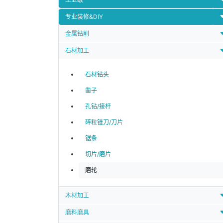
专业装修&DIY
金属钻削
石材加工
石材钻头
凿子
孔钻/接杆
碎粒锉刀/刀片
锯条
切片/磨片
磨轮
木材加工
磨料磨具