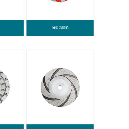
涡型齿磨轮