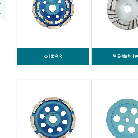
双排齿磨轮
纵横槽铝基体