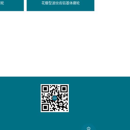
磨轮
花瓣型波纹齿铝基体磨轮