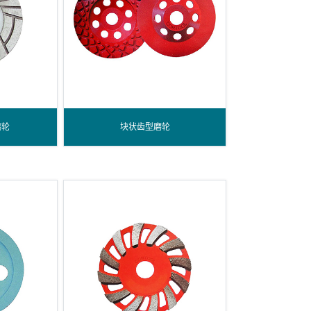
磨轮
块状齿型磨轮