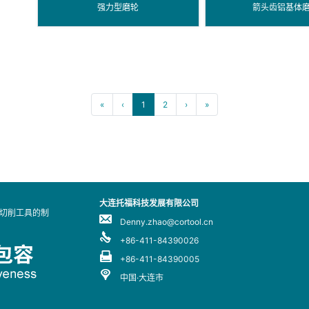
强力型磨轮
箭头齿铝基体
«
‹
1
2
›
»
大连托福科技发展有限公司
业切削工具的制
Denny.zhao@cortool.cn
+86-411-84390026
+86-411-84390005
中国·大连市