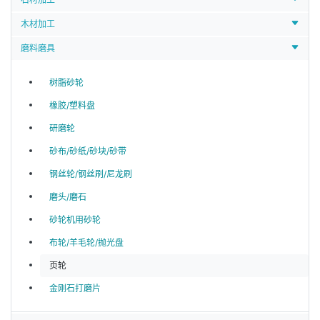
木材加工
磨料磨具
树脂砂轮
橡胶/塑料盘
研磨轮
砂布/砂纸/砂块/砂带
钢丝轮/钢丝刷/尼龙刷
磨头/磨石
砂轮机用砂轮
布轮/羊毛轮/抛光盘
页轮
金刚石打磨片