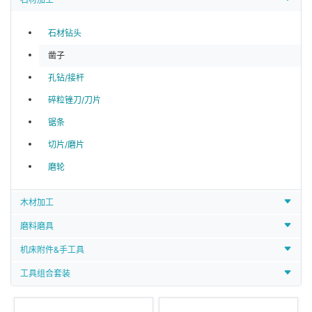
石材钻头
凿子
孔钻/接杆
碎粒锉刀/刀片
锯条
切片/磨片
磨轮
木材加工
磨料磨具
机床附件&手工具
工具组合套装