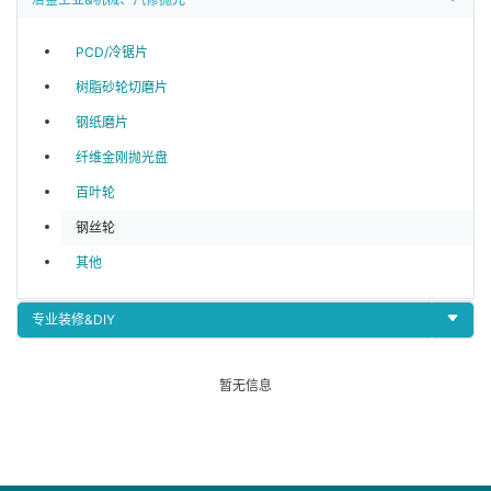
PCD/冷锯片
树脂砂轮切磨片
钢纸磨片
纤维金刚抛光盘
百叶轮
钢丝轮
其他
专业装修&DIY
暂无信息