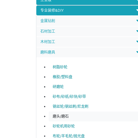
专业装修&DIY
金属钻削
石材加工
木材加工
磨料磨具
树脂砂轮
橡胶/塑料盘
研磨轮
砂布/砂纸/砂块/砂带
钢丝轮/钢丝刷/尼龙刷
磨头/磨石
砂轮机用砂轮
布轮/羊毛轮/抛光盘