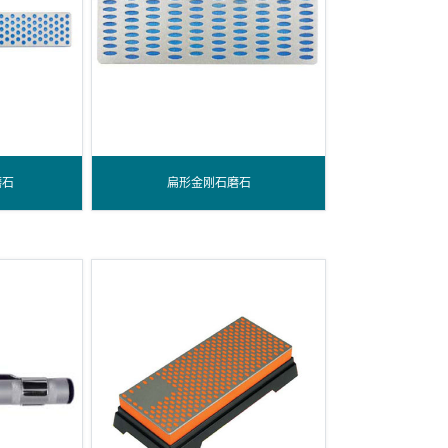
磨石
扁形金刚石磨石