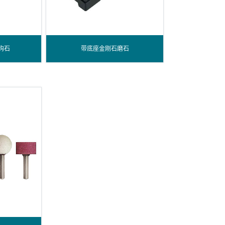
钩石
带底座金刚石磨石