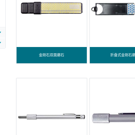
金刚石双面磨石
折叠式金刚石