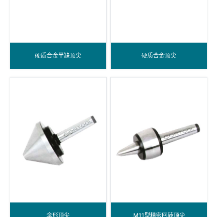
硬质合金半缺顶尖
硬质合金顶尖
伞形顶尖
M11型精密回转顶尖