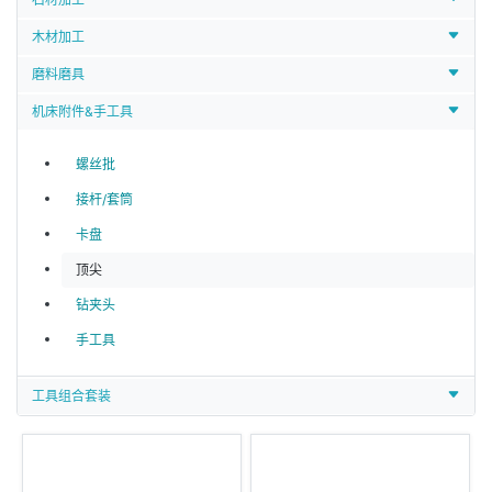
木材加工
磨料磨具
机床附件&手工具
螺丝批
接杆/套筒
卡盘
顶尖
钻夹头
手工具
工具组合套装