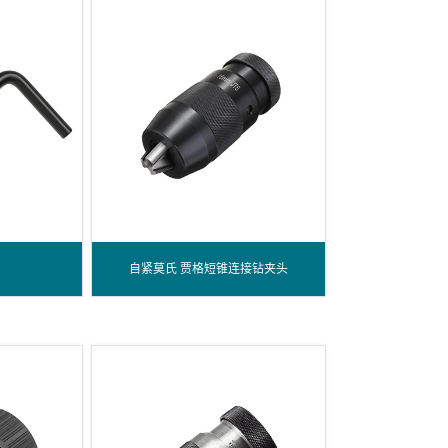
自紧莫氏 贾格短锥连接钻夹头