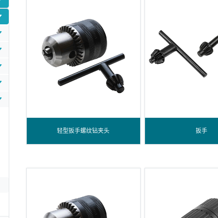
轻型扳手螺纹钻夹头
扳手