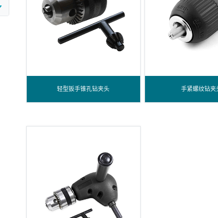
轻型扳手锥孔钻夹头
手紧螺纹钻夹