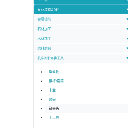
专业装修&DIY
金属钻削
石材加工
木材加工
磨料磨具
机床附件&手工具
螺丝批
接杆/套筒
卡盘
顶尖
钻夹头
手工具