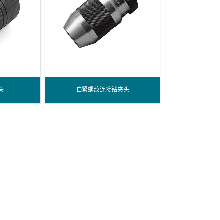
头
自紧螺纹连接钻夹头