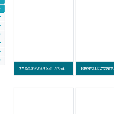
3件套高速钢镀钛薄板钻（伞形钻）套装