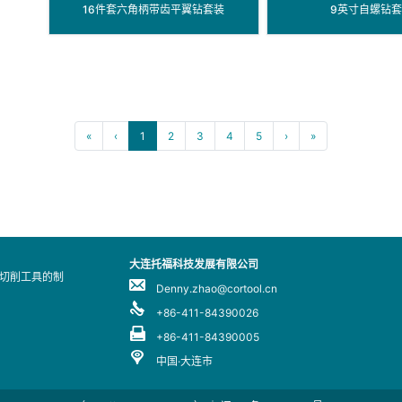
16件套六角柄带齿平翼钻套装
9英寸自螺钻
«
‹
1
2
3
4
5
›
»
大连托福科技发展有限公司
业切削工具的制
Denny.zhao@cortool.cn
+86-411-84390026
+86-411-84390005
中国·大连市