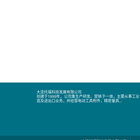
大连托福科技发展有限公司
创建于1999年，公司集生产研发、营销于一体，主要从事工
造及进出口业务，并经营电动工具附件，精密量具...