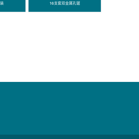
套装
16支套双金属孔锯