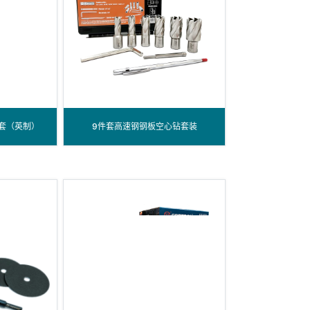
组套（英制）
9件套高速钢钢板空心钻套装