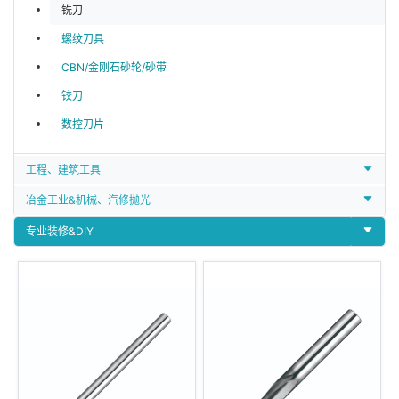
铣刀
螺纹刀具
CBN/金刚石砂轮/砂带
铰刀
数控刀片
工程、建筑工具
冶金工业&机械、汽修抛光
专业装修&DIY