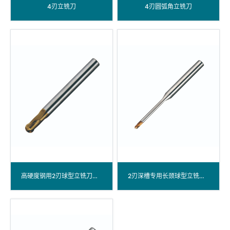
4刃立铣刀
4刃圆弧角立铣刀
高硬度钢用2刃球型立铣刀涂层
2刃深槽专用长颈球型立铣刀涂层