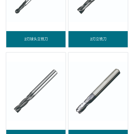
2刃球头立铣刀
2刃立铣刀