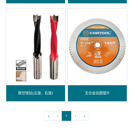
数控镗钻(左旋、右旋)
无合金齿圆锯片
«
‹
1
›
»