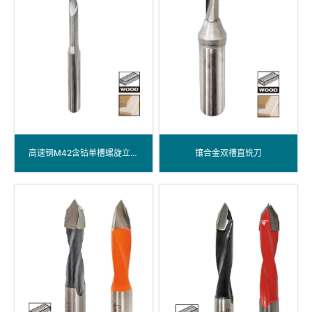
高速钢M42含钴单槽螺旋立铣刀
镶合金双槽直铣刀