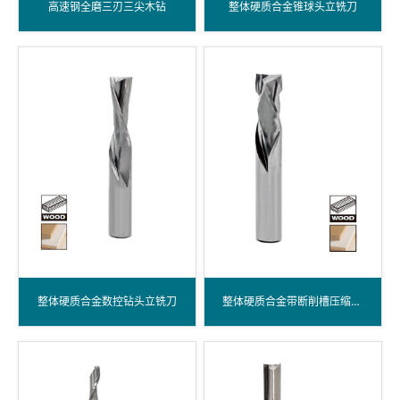
高速钢全磨三刃三尖木钻
整体硬质合金锥球头立铣刀
整体硬质合金数控钻头立铣刀
整体硬质合金带断削槽压缩螺旋钻头