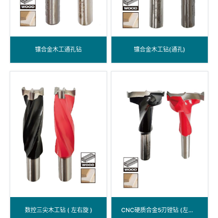
镶合金木工通孔钻
镶合金木工钻(通孔)
数控三尖木工钻 ( 左右旋 )
CNC硬质合金5刃镗钻 (左右旋)