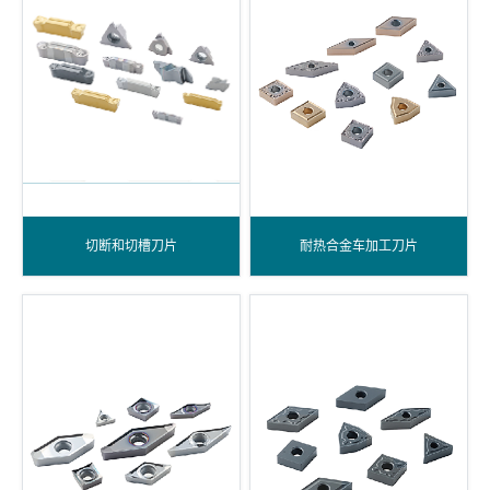
切断和切槽刀片
耐热合金车加工刀片