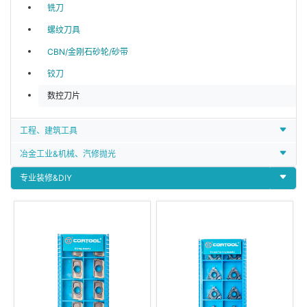
铣刀
螺纹刀具
CBN/金刚石砂轮/砂带
铰刀
数控刀片
工程、建筑工具
冶金工业&机械、汽修抛光
专业装修&DIY