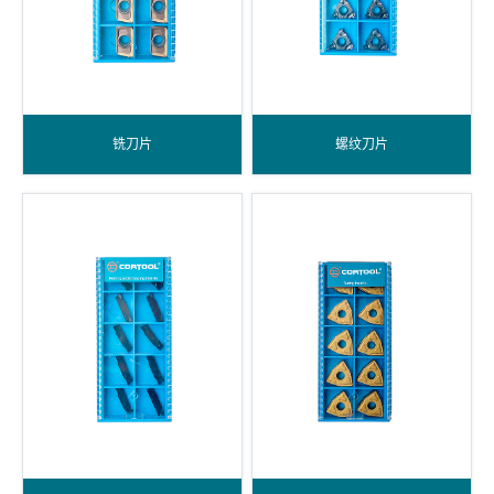
铣刀片
螺纹刀片