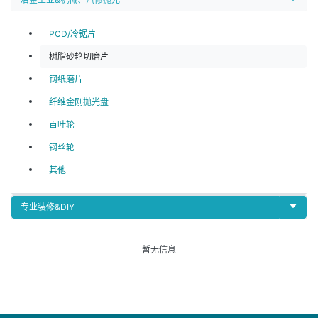
PCD/冷锯片
树脂砂轮切磨片
钢纸磨片
纤维金刚抛光盘
百叶轮
钢丝轮
其他
专业装修&DIY
暂无信息