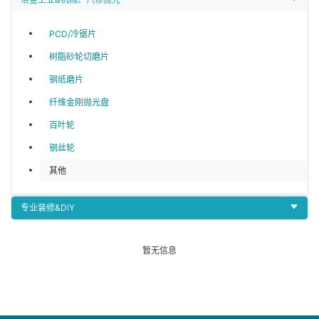
PCD/冷锯片
树脂砂轮切磨片
钢纸磨片
纤维金刚抛光盘
百叶轮
钢丝轮
其他
专业装修&DIY
暂无信息