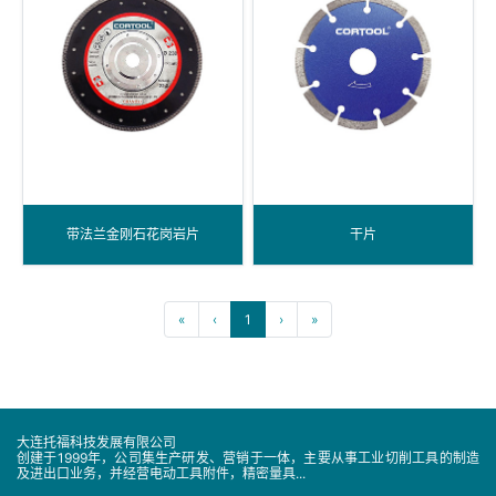
带法兰金刚石花岗岩片
干片
«
‹
1
›
»
大连托福科技发展有限公司
创建于1999年，公司集生产研发、营销于一体，主要从事工业切削工具的制造
及进出口业务，并经营电动工具附件，精密量具...