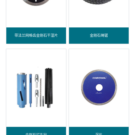
带法兰网格齿金刚石干湿片
金刚石绳锯
金刚石打孔钻
湿片