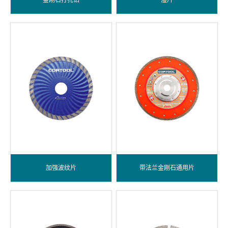
加强波纹片
带法兰金刚石通用片