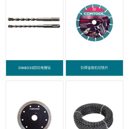
DIN8035四坑电锤钻
钎焊金刚石切铁片