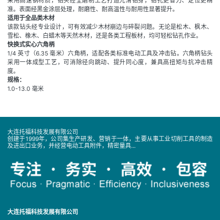
采用高速钢材质，钻头经全磨制工艺打造光滑钻身，钻孔更省力、定位更精
准。表面经黑金涂层处理，耐磨性、耐高温性与耐用性显著提升。
适用于全品类木材
该款钻头经专业设计，可有效减少木材崩边与碎裂问题。无论是松木、枫木、
雪松、橡木、白蜡木等天然木材，还是各类工程板材，均可轻松钻孔作业。
快换式实心六角柄
1/4 英寸（6.35 毫米）六角柄，适配各类标准电动工具及冲击钻。六角柄钻头
采用一体成型工艺，可消除径向跳动、提升同心度，兼具高扭矩与抗冲击精
度。
规格：
1.0-13.0 毫米
大连托福科技发展有限公司
创建于1999年，公司集生产研发、营销于一体，主要从事工业切削工具的制造
及进出口业务，并经营电动工具附件，精密量具...
大连托福科技发展有限公司